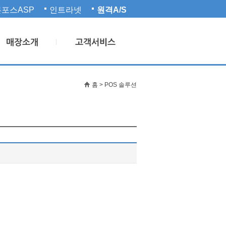
포스ASP
인트라넷
원격A/S
홈 > POS 솔루션