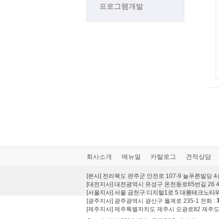
프로그램개발
회사소개
메뉴얼
카탈로그
견적상담
[본사] 전라북도 완주군 안전로 107-9 늘푸른빌딩 4
[대전지사] 대전광역시 유성구 온천동로65번길 26 4
[서울지사] 서울 금천구 디지털1로 5 대룡테크노타워 
[광주지사] 광주광역시 광산구 월계로 235-1 전화 :
[제주지사] 제주특별자치도 제주시 오광로82 제주