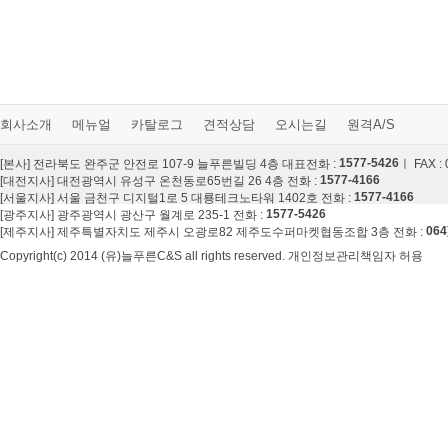
회사소개
메뉴얼
카탈로그
견적상담
오시는길
원격A/S
1577-5426
[본사] 전라북도 완주군 안전로 107-9 늘푸른빌딩 4층 대표전화 :
ㅣ FAX :
1577-4166
[대전지사] 대전광역시 유성구 온천동로65번길 26 4층 전화 :
1577-4166
[서울지사] 서울 금천구 디지털1로 5 대룡테크노타워 1402호 전화 :
1577-5426
[광주지사] 광주광역시 광산구 월계로 235-1 전화 :
064
[제주지사] 제주특별자치도 제주시 오광로82 제주도수퍼마켓협동조합 3층 전화 :
Copyright(c) 2014 (유)늘푸른C&S all rights reserved. 개인정보관리책임자 허용