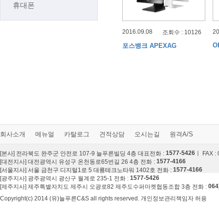
휴대폰
2016.09.08
20
조회수 : 10126
O
포스뱅크 APEXAG
회사소개
메뉴얼
카탈로그
견적상담
오시는길
원격A/S
1577-5426
[본사] 전라북도 완주군 안전로 107-9 늘푸른빌딩 4층 대표전화 :
ㅣ FAX :
1577-4166
[대전지사] 대전광역시 유성구 온천동로65번길 26 4층 전화 :
1577-4166
[서울지사] 서울 금천구 디지털1로 5 대룡테크노타워 1402호 전화 :
1577-5426
[광주지사] 광주광역시 광산구 월계로 235-1 전화 :
064
[제주지사] 제주특별자치도 제주시 오광로82 제주도수퍼마켓협동조합 3층 전화 :
Copyright(c) 2014 (유)늘푸른C&S all rights reserved. 개인정보관리책임자 허용