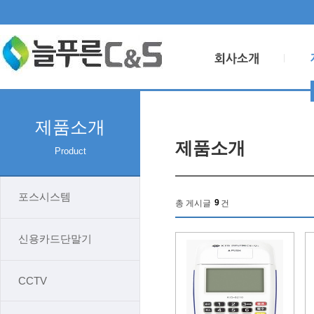
제품소개
제품소개
Product
포스시스템
9
총 게시글
건
신용카드단말기
CCTV