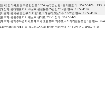
1577-5426
[본사] 전라북도 완주군 안전로 107-9 늘푸른빌딩 4층 대표전화 :
ㅣ FAX :
1577-4166
[대전지사] 대전광역시 유성구 온천동로65번길 26 4층 전화 :
1577-4166
[서울지사] 서울 금천구 디지털1로 5 대룡테크노타워 1402호 전화 :
1577-5426
[광주지사] 광주광역시 광산구 월계로 235-1 전화 :
064
[제주지사] 제주특별자치도 제주시 오광로82 제주도수퍼마켓협동조합 3층 전화 :
Copyright(c) 2014 (유)늘푸른C&S all rights reserved. 개인정보관리책임자 허용